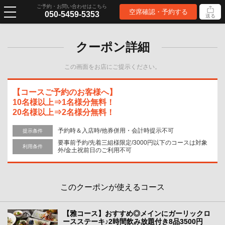
ご予約・お問い合わせはこちら
空席確認・予約する
050-5459-5353
送る
クーポン詳細
この画面をお店にご提示ください。
【コースご予約のお客様へ】
10名様以上⇒1名様分無料！
20名様以上⇒2名様分無料！
予約時＆入店時/他券併用・会計時提示不可
提示条件
要事前予約/先着三組様限定/3000円以下のコースは対象
利用条件
外/金土祝前日のご利用不可
このクーポンが使えるコース
【雅コース】おすすめ◎メインにガーリックロ
ースステーキ♪2時間飲み放題付き8品3500円