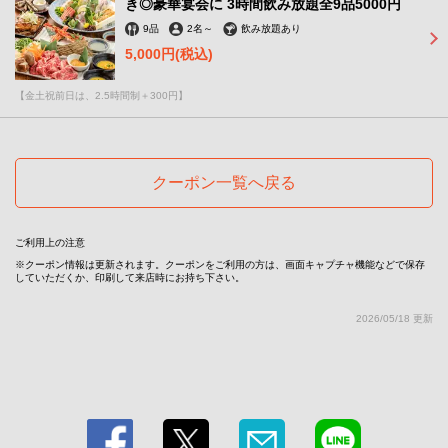
き◎豪華宴会に 3時間飲み放題全9品5000円
20名様以上⇒2名様分無料！ | 個室居酒屋 美味門 うまいも
9品
2名
～
飲み放題あり
ん 大宮店
5,000円
(税込)
埼玉県さいたま市大宮区桜木町１-８-３ サンユービル5F
https://oomiya.owst.jp/coupons/191865699
【金土祝前日は、2.5時間制＋300円】
お店情報をコピー
クーポン一覧へ戻る
ご利用上の注意
閉じる
クーポン情報は更新されます。クーポンをご利用の方は、画面キャプチャ機能などで保存
していただくか、印刷して来店時にお持ち下さい。
2026/05/18 更新