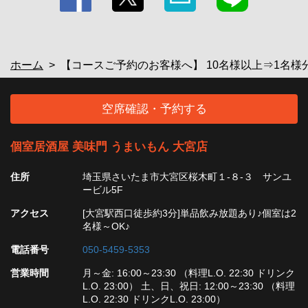
ホーム
【コースご予約のお客様へ】 10名様以上⇒1名様
空席確認・予約する
個室居酒屋 美味門 うまいもん 大宮店
住所
埼玉県さいたま市大宮区桜木町１-８-３ サンユ
ービル5F
アクセス
[大宮駅西口徒歩約3分]単品飲み放題あり♪個室は2
名様～OK♪
電話番号
050-5459-5353
営業時間
月～金: 16:00～23:30 （料理L.O. 22:30 ドリンク
L.O. 23:00） 土、日、祝日: 12:00～23:30 （料理
L.O. 22:30 ドリンクL.O. 23:00）