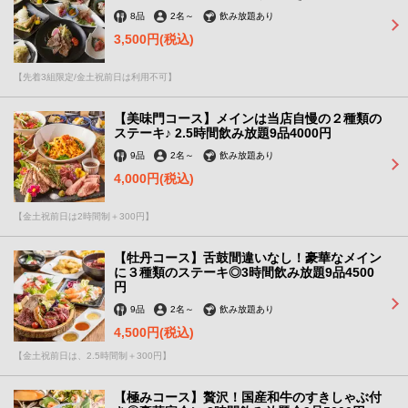
8品
2名
～
飲み放題あり
3,500円
(税込)
【先着3組限定/金土祝前日は利用不可】
【美味門コース】メインは当店自慢の２種類の
ステーキ♪ 2.5時間飲み放題9品4000円
9品
2名
～
飲み放題あり
4,000円
(税込)
【金土祝前日は2時間制＋300円】
【牡丹コース】舌鼓間違いなし！豪華なメイン
に３種類のステーキ◎3時間飲み放題9品4500
円
9品
2名
～
飲み放題あり
4,500円
(税込)
この店舗情報をシェアする
【金土祝前日は、2.5時間制＋300円】
【極みコース】贅沢！国産和牛のすきしゃぶ付
【コースご予約のお客様へ】 10名様以上⇒1名様分無料！